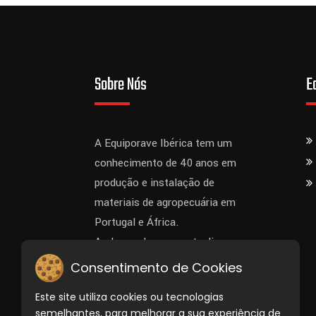
Sobre Nós
E
A Equiporave Ibérica tem um
conhecimento de 40 anos em
produção e instalação de
materiais de agropecuária em
Portugal e África.
Ao longo dos anos atualizou-se
sempre para acompanhar os
Consentimento de Cookies
requisitos dos clientes.
Este site utiliza cookies ou tecnologias
semelhantes, para melhorar a sua experiência de