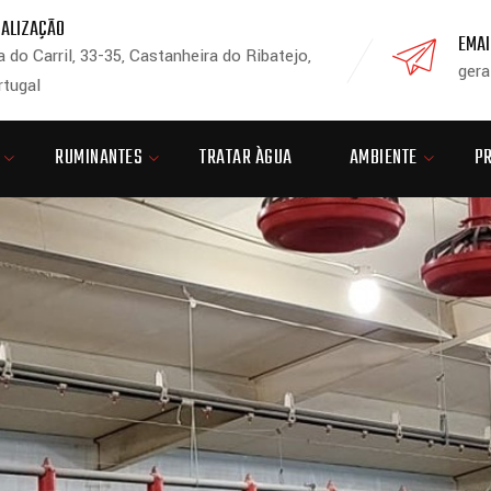
CALIZAÇÃO
EMAI
 do Carril, 33-35, Castanheira do Ribatejo,
gera
rtugal
RUMINANTES
TRATAR ÀGUA
AMBIENTE
P